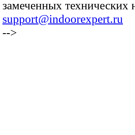
замеченных технических н
support@indoorexpert.ru
-->