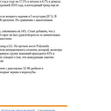
т год к году на 17,5% в штуках и 4,7% в деньгах.
 уровней 2019 года, и восходящий тренд еще не
осле мощного падения в I полугодии (Н’1). В
000 дисплеев. По сравнению с аналогичным
, снизившись на 14%. Стоит добавить, что у
 спрос не был удовлетворен из-за значительных
жностями.
msung и LG. На третьем месте Polymedia
тели интерактивного сегмента, который, несмотря
 данную группу компаний приходится 63% в
то говорит о том, что конкуренция заметно
 же.
леев с диагональю 32-98 дюймов и
диодные экраны и видеокубы.
Владельцам indoor-носителей
Собственникам