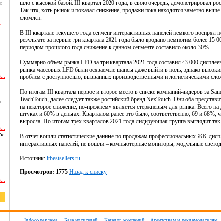
шло с высокой базой: III квартал 2020 года, в свою очередь, демонстрировал рос
и
Так что, хоть рынок и показал снижение, продажи пока находятся заметно выше
сломлен.
...
В III квартале текущего года сегмент интерактивных панелей немного воспрял п
результате за первые три квартала 2021 года было продано немногим более 15 
периодом прошлого года снижение в данном сегменте составило около 30%.
Суммарно объем рынка LFD за три квартала 2021 года составил 43 000 дисплеев
рынка массовых LFD были осязаемые шансы даже выйти в ноль, однако высокий
...
проблем с доступностью, вызванных производственными и логистическими сло
По итогам III квартала первое и второе место в списке компаний-лидеров за Sa
TeachTouch, далее следует также российский бренд NexTouch. Они оба представи
ю
на некоторое снижение, по-прежнему является стержневым для рынка. Всего на
штуках и 60% в деньгах. Кварталом ранее это было, соответственно, 69 и 68%, ч
выросла. По итогам трех кварталов 2021 года лидирующая группа выглядит так
...
т»
В отчет вошли статистические данные по продажам профессиональных ЖК-дисп
интерактивных панелей, не вошли – компьютерные мониторы, модульные свето
Источник:
itbestsellers.ru
Просмотров: 1775
Назад к списку
...
и
Indoor-реклама
База носителей
Каталог компаний
Агентствам и рекламодателям