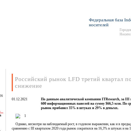
Федеральная база Ind
носителей
Городов
Носител
Российский рынок LFD третий квартал п
снижение
26
01.12.2021
По данным аналитической компании ITResearch, за III 
600 информационных панелей на сумму $66,5 млн. По ср
рынок прибавил 35% в штуках и 29% в деньгах.
...
а
Однако, несмотря на наблюдаемый рост, в годовом выражении, как и в преды
сравнению с III кварталом 2020 года рынок сократился на 16,3% в штуках и на 1
,