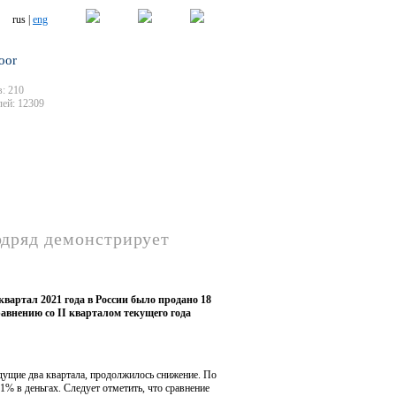
rus |
eng
oor
: 210
ей: 12309
одряд демонстрирует
квартал 2021 года в России было продано 18
авнению со II кварталом текущего года
дущие два квартала, продолжилось снижение. По
1% в деньгах. Следует отметить, что сравнение