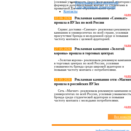
усиливая узнаваемость среди молодежной аудитории 
Владельцам indoor носителей
формируя дополнительный контакт со студентами в
Собственникам помещений
привычной для них образовательной среде.
Контакты
далее
Рекламная кампания «Самокат»
03.06.2026
прошла в ВУЗах по всей России
Сервис доставки «Самокат» реализовал рекламную
кампанию в университетах по всей стране, усиливая
присутствие бренда в молодежной среде и повышая
частоту контакта с целевой аудиторией.
далее
Рекламная кампания «Золотой
27.05.2026
короны» прошла в торговых центрах
«Золотая корона» реализовала рекламную кампани
в торговых центрах по всей России, усиливая
узнаваемость бренда среди широкой аудитории и
повышая частоту контакта с потребителями.
далее
Рекламная кампания сети «Магни
21.05.2026
прошла в российских ВУЗах
Сеть «Магнит» реализовала рекламную кампанию в
университетах по всей России, усиливая узнаваемость
бренда среди студенческой аудитории и повышая
частоту контакта с молодыми потребителями.
далее
Все новост
indoor@indoorexpert.ru