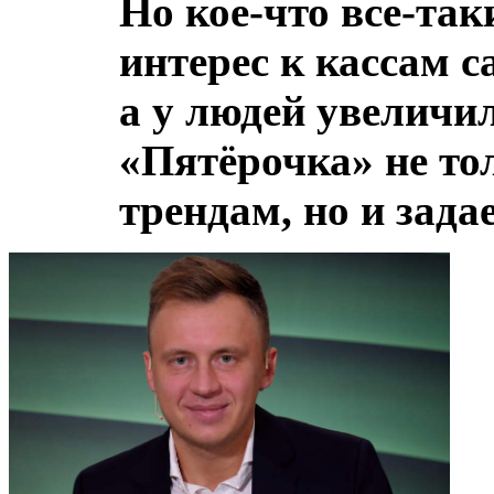
Но кое-что все-так
интерес к кассам 
а у людей увеличи
«Пятёрочка» не то
трендам, но и зада