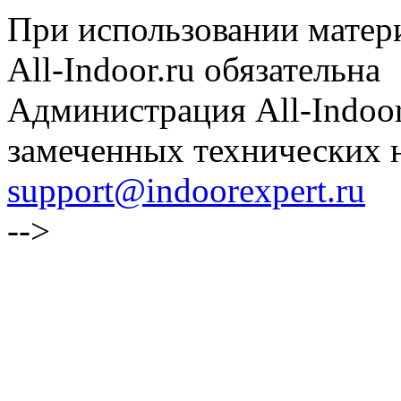
При использовании матери
All-Indoor.ru обязательна
Администрация All-Indoor
замеченных технических н
support@indoorexpert.ru
-->