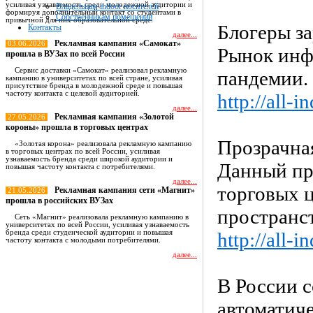
усиливая узнаваемость среди молодежной аудитории и
Владельцам indoor носителей
формируя дополнительный контакт со студентами в
Собственникам помещений
привычной для них образовательной среде.
Блогеры за
Контакты
далее...
Рекламная кампания «Самокат»
03.06.2026
Рынок инф
прошла в ВУЗах по всей России
Сервис доставки «Самокат» реализовал рекламную
пандемии.
кампанию в университетах по всей стране, усиливая
присутствие бренда в молодежной среде и повышая
частоту контакта с целевой аудиторией.
http://all-
далее...
Рекламная кампания «Золотой
27.05.2026
короны» прошла в торговых центрах
Прозрачна
«Золотая корона» реализовала рекламную кампанию
в торговых центрах по всей России, усиливая
узнаваемость бренда среди широкой аудитории и
Данный пр
повышая частоту контакта с потребителями.
далее...
торговых 
Рекламная кампания сети «Магнит»
21.05.2026
прошла в российских ВУЗах
пространс
Сеть «Магнит» реализовала рекламную кампанию в
университетах по всей России, усиливая узнаваемость
бренда среди студенческой аудитории и повышая
http://all-
частоту контакта с молодыми потребителями.
далее...
В России с
Все новости
автоматич