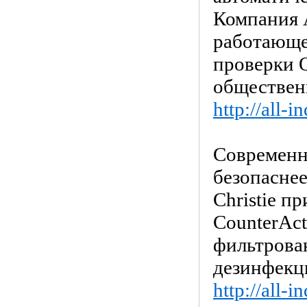
Компания A
работающее
проверки Q
обществен
http://all-
Современн
безопасне
Christie п
CounterAct
фильтрова
дезинфекц
http://all-