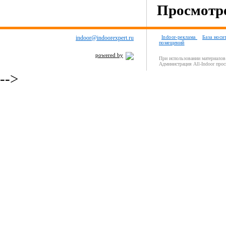
Просмотро
indoor@indoorexpert.ru
Indoor-реклама
База носи
помещений
powered by
При использовании материалов 
Администрация All-Indoor прос
-->