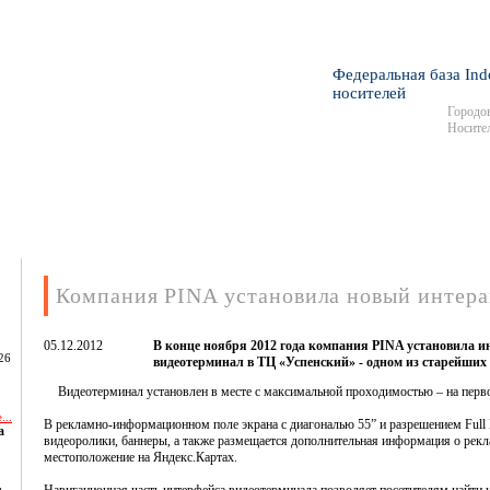
Федеральная база Ind
носителей
Городов
Носител
Компания PINA установила новый интер
05.12.2012
В конце ноября 2012 года компания PINA установила 
26
видеотерминал в ТЦ «Успенский» - одном из старейших
Видеотерминал установлен в месте с максимальной проходимостью – на перво
...
В рекламно-информационном поле экрана с диагональю 55” и разрешением Fu
а
видеоролики, баннеры, а также размещается дополнительная информация о рекл
местоположение на Яндекс.Картах.
,