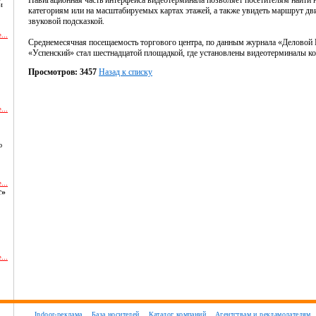
Навигационная часть интерфейса видеотерминала позволяет посетителям найти
и
категориям или на масштабируемых картах этажей, а также увидеть маршрут д
звуковой подсказкой.
...
Среднемесячная посещаемость торгового центра, по данным журнала «Деловой К
«Успенский» стал шестнадцатой площадкой, где установлены видеотерминалы к
Просмотров: 3457
Назад к списку
...
ю
...
т»
...
и
Indoor-реклама
База носителей
Каталог компаний
Агентствам и рекламодателям