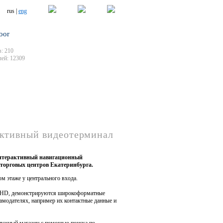
rus |
eng
oor
: 210
ей: 12309
активный видеотерминал
интерактивный навигационный
 торговых центров Екатеринбурга.
м этаже у центрального входа.
ll HD, демонстрируются широкоформатные
амодателях, например их контактные данные и