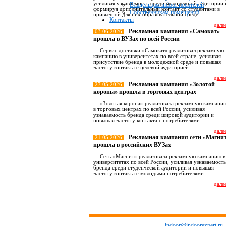
усиливая узнаваемость среди молодежной аудитории 
Владельцам indoor носителей
формируя дополнительный контакт со студентами в
Собственникам помещений
привычной для них образовательной среде.
Контакты
далее
Рекламная кампания «Самокат»
03.06.2026
прошла в ВУЗах по всей России
Сервис доставки «Самокат» реализовал рекламную
кампанию в университетах по всей стране, усиливая
присутствие бренда в молодежной среде и повышая
частоту контакта с целевой аудиторией.
далее
Рекламная кампания «Золотой
27.05.2026
короны» прошла в торговых центрах
«Золотая корона» реализовала рекламную кампани
в торговых центрах по всей России, усиливая
узнаваемость бренда среди широкой аудитории и
повышая частоту контакта с потребителями.
далее
Рекламная кампания сети «Магни
21.05.2026
прошла в российских ВУЗах
Сеть «Магнит» реализовала рекламную кампанию в
университетах по всей России, усиливая узнаваемость
бренда среди студенческой аудитории и повышая
частоту контакта с молодыми потребителями.
далее
Все новост
indoor@indoorexpert.ru