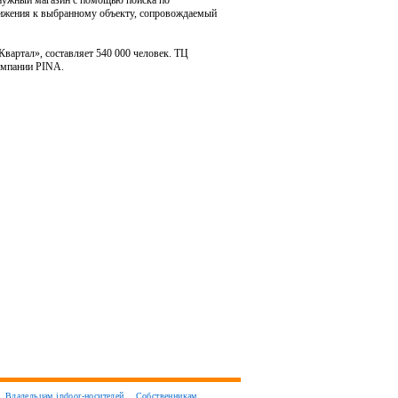
 нужный магазин с помощью поиска по
вижения к выбранному объекту, сопровождаемый
вартал», составляет 540 000 человек. ТЦ
омпании PINA.
Владельцам indoor-носителей
Собственникам