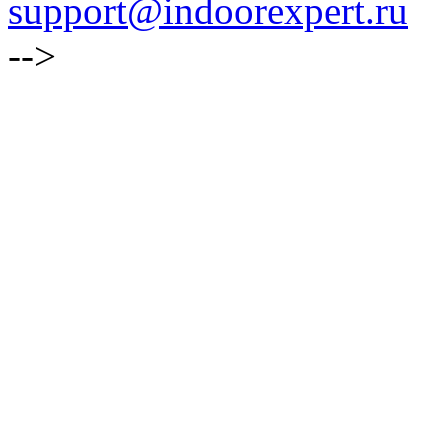
support@indoorexpert.ru
-->