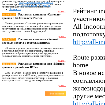
усиливая узнаваемость среди молодежной аудитории и
Владельцам indoor носителей
формируя дополнительный контакт со студентами в
Собственникам помещений
привычной для них образовательной среде.
Рейтинг in
Контакты
далее...
Рекламная кампания «Самокат»
03.06.2026
участнико
прошла в ВУЗах по всей России
Сервис доставки «Самокат» реализовал рекламную
All-indoor
кампанию в университетах по всей стране, усиливая
присутствие бренда в молодежной среде и повышая
частоту контакта с целевой аудиторией.
подготовку
далее...
Рекламная кампания «Золотой
27.05.2026
http://all-
короны» прошла в торговых центрах
«Золотая корона» реализовала рекламную кампанию
в торговых центрах по всей России, усиливая
узнаваемость бренда среди широкой аудитории и
Route разв
повышая частоту контакта с потребителями.
далее...
home
Рекламная кампания сети «Магнит»
21.05.2026
прошла в российских ВУЗах
В новое ис
Сеть «Магнит» реализовала рекламную кампанию в
университетах по всей России, усиливая узнаваемость
бренда среди студенческой аудитории и повышая
составляющ
частоту контакта с молодыми потребителями.
далее...
железнодо
другие мес
Все новости
http://all-