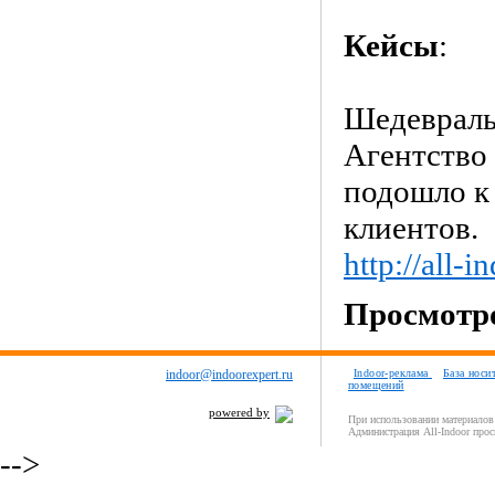
Кейсы
:
Шедевраль
Агентство 
подошло к
клиентов.
http://all-
Просмотро
indoor@indoorexpert.ru
Indoor-реклама
База носи
помещений
powered by
При использовании материалов 
Администрация All-Indoor прос
-->