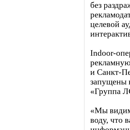
без раздра
рекламодат
целевой ау
интеракти
Indoor-опе
рекламную
и Санкт-Пе
запущены 
«Группа ЛС
«Мы видим
воду, что 
информаци