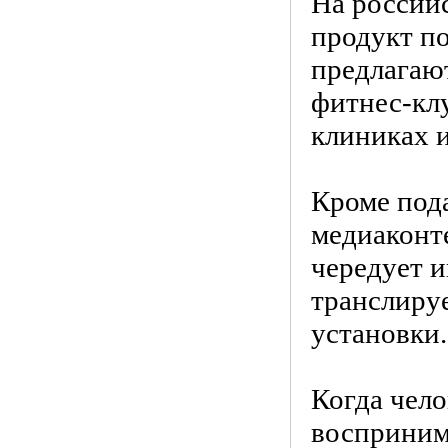
На российс
продукт по
предлагают
фитнес-клу
клиниках и
Кроме пода
медиаконте
чередует 
транслируе
установки.
Когда чело
восприним