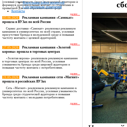
сб
усиливая узнаваемость среди молодежной аудитории и
Владельцам indoor носителей
формируя дополнительный контакт со студентами в
Собственникам помещений
привычной для них образовательной среде.
Контакты
далее...
Рекламная кампания «Самокат»
03.06.2026
прошла в ВУЗах по всей России
Сервис доставки «Самокат» реализовал рекламную
кампанию в университетах по всей стране, усиливая
присутствие бренда в молодежной среде и повышая
частоту контакта с целевой аудиторией.
далее...
Рекламная кампания «Золотой
27.05.2026
короны» прошла в торговых центрах
«Золотая корона» реализовала рекламную кампанию
в торговых центрах по всей России, усиливая
узнаваемость бренда среди широкой аудитории и
повышая частоту контакта с потребителями.
далее...
Рекламная кампания сети «Магнит»
21.05.2026
прошла в российских ВУЗах
Сеть «Магнит» реализовала рекламную кампанию в
университетах по всей России, усиливая узнаваемость
бренда среди студенческой аудитории и повышая
частоту контакта с молодыми потребителями.
далее...
Все новости