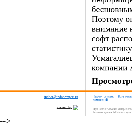
бесшовным
Поэтому он
внимание к
софт расп
статистику
Усмагалиев
компании A
Просмотро
indoor@indoorexpert.ru
Indoor-реклама
База носи
помещений
powered by
При использовании материалов 
Администрация All-Indoor прос
-->