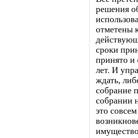
решения о
использов
отметены к
действующ
сроки прин
принято и с
лет. И упр
ждать, ли
собрание п
собрании н
это совсем
возникнов
имущество