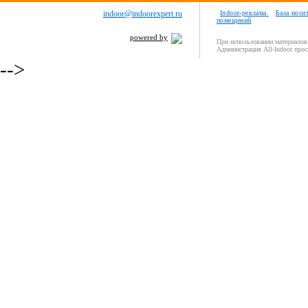
indoor@indoorexpert.ru
Indoor-реклама
База носи
помещений
powered by
При использовании материалов 
Администрация All-Indoor прос
-->