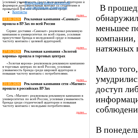
усиливая узнаваемость среди молодежной аудитории и
Владельцам indoor носителей
В прошедш
формируя дополнительный контакт со студентами в
Собственникам помещений
привычной для них образовательной среде.
Контакты
обнаружил
далее...
Рекламная кампания «Самокат»
03.06.2026
прошла в ВУЗах по всей России
меньшее по
Сервис доставки «Самокат» реализовал рекламную
кампанию в университетах по всей стране, усиливая
компании,
присутствие бренда в молодежной среде и повышая
частоту контакта с целевой аудиторией.
натяжных 
далее...
Рекламная кампания «Золотой
27.05.2026
короны» прошла в торговых центрах
«Золотая корона» реализовала рекламную кампанию
Мало того,
в торговых центрах по всей России, усиливая
узнаваемость бренда среди широкой аудитории и
повышая частоту контакта с потребителями.
умудрились
далее...
Рекламная кампания сети «Магнит»
21.05.2026
доступ либ
прошла в российских ВУЗах
Сеть «Магнит» реализовала рекламную кампанию в
информации
университетах по всей России, усиливая узнаваемость
бренда среди студенческой аудитории и повышая
частоту контакта с молодыми потребителями.
соблюдени
далее...
Все новости
В понедель