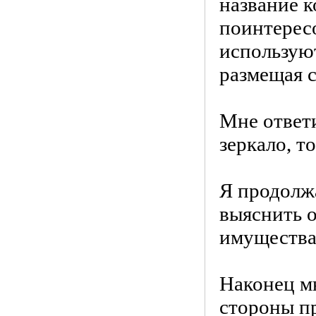
название к
поинтересо
использую
размещая с
Мне ответи
зеркало, т
Я продолжа
выяснить 
имущества
Наконец м
стороны пр