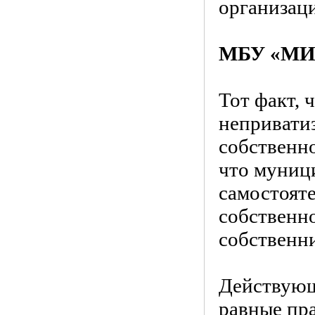
организац
МБУ «МИ
Тот факт, 
неприватиз
собственно
что муниц
самостоят
собственно
собственн
Действующ
равные пр