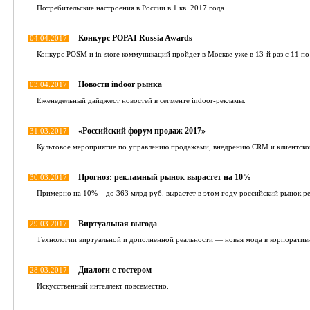
Потребительские настроения в России в 1 кв. 2017 года.
Конкурс POPAI Russia Awards
04.04.2017
Конкурс POSM и in-store коммуникаций пройдет в Москве уже в 13-й раз с 11 по
Новости indoor рынка
03.04.2017
Еженедельный дайджест новостей в сегменте indoor-рекламы.
«Российский форум продаж 2017»
31.03.2017
Культовое мероприятие по управлению продажами, внедрению CRM и клиентско
Прогноз: рекламный рынок вырастет на 10%
30.03.2017
Примерно на 10% – до 363 млрд руб. вырастет в этом году российский рынок ре
Виртуальная выгода
29.03.2017
Технологии виртуальной и дополненной реальности — новая мода в корпоратив
Диалоги с тостером
28.03.2017
Искусственный интеллект повсеместно.