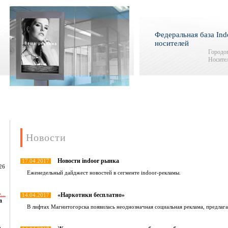
Федеральная база Ind
носителей
Городов
Носител
Новости
Новости indoor рынка
17.04.2017
26
Еженедельный дайджест новостей в сегменте indoor-рекламы.
...
«Наркотики бесплатно»
14.04.2017
а
В лифтах Магнитогорска появилась неоднозначная социальная реклама, предла
,