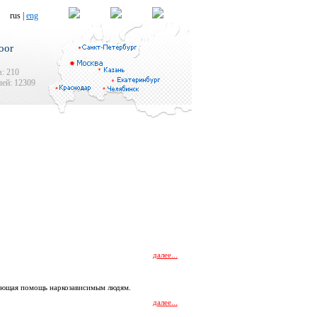
rus |
eng
oor
: 210
ей: 12309
далее...
гающая помощь наркозависимым людям.
далее...