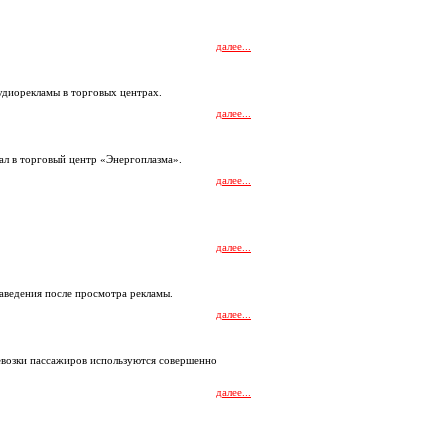
далее...
удиорекламы в торговых центрах.
далее...
ал в торговый центр «Энергоплазма».
далее...
далее...
заведения после просмотра рекламы.
далее...
евозки пассажиров используются совершенно
далее...