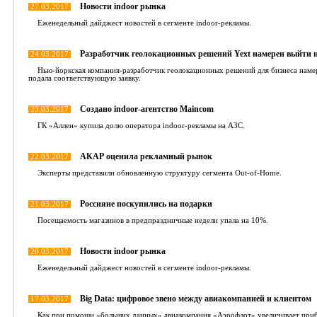
Новости indoor рынка
27.03.2017
Еженедельный дайджест новостей в сегменте indoor-рекламы.
Разработчик геолокационных решений Yext намерен выйти 
24.03.2017
Нью-йоркская компания-разработчик геолокационных решений для бизнеса наме
подала соответствующую заявку.
Создано indoor-агентство Maincom
23.03.2017
ГК «Аллен» купила долю оператора indoor-рекламы на АЗС.
АКАР оценила рекламный рынок
22.03.2017
Эксперты представили обновленную структуру сегмента Out-of-Home.
Россияне поскупились на подарки
21.03.2017
Посещаемость магазинов в предпраздничные недели упала на 10%.
Новости indoor рынка
20.03.2017
Еженедельный дайджест новостей в сегменте indoor-рекламы.
Big Data: цифровое звено между авиакомпанией и клиентом
17.03.2017
Как при помощи «больших данных» авиакомпания «Аэрофлот» увеличивает приб