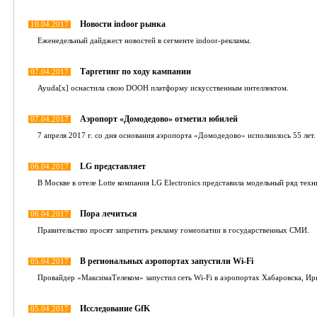
Новости indoor рынка
10.04.2017
Еженедельный дайджест новостей в сегменте indoor-рекламы.
Таргетинг по ходу кампании
07.04.2017
Ayuda[x] оснастила свою DOOH платформу искусственным интеллектом.
Аэропорт «Домодедово» отметил юбилей
07.04.2017
7 апреля 2017 г. со дня основания аэропорта «Домодедово» исполнилось 55 лет.
LG представляет
06.04.2017
В Москве в отеле Lotte компания LG Electronics представила модельный ряд техн
Пора лечиться
06.04.2017
Правительство просят запретить рекламу гомеопатии в государственных СМИ.
В региональных аэропортах запустили Wi-Fi
05.04.2017
Провайдер «МаксимаТелеком» запустил сеть Wi-Fi в аэропортах Хабаровска, Ир
Исследование GfK
05.04.2017