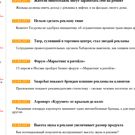
Жители многоэтажек могут заработать себе на ремонт
14.04.2017
и
Жильцы должны иметь доход с рекламы в лифтах и на фасадах своего дома.
...
Нельзя сделать рекламу тише
13.04.2017
Комитет Госдумы не одобрил инициативу об ограничении времени трансляции а
Тигр, гулявший в торговом центре, стал звездой рекламы
13.04.2017
...
Сотрудники правоохранительных органов Хабаровска выяснили, как хищник поп
Форум «Маркетинг в ритейле»
12.04.2017
ю
13 апреля в Москве пройдет бизнес-форум ««Маркетинг в ритейле».
...
Snapchat покажет брендам влияние рекламы на клиентов
т»
12.04.2017
Приложение покажет рекламодателям статистику - сколько человек посетило их 
Аэропорт «Курумоч» от крыльев до колес
11.04.2017
Рекламные площади аэропорта занимают одни автомобильные бренды, а для пер
...
другие.
и
Высота звука в рекламе увеличивает размер продукта
11.04.2017
Как потенциальный покупатель воспринимает высоту звука в рекламе?