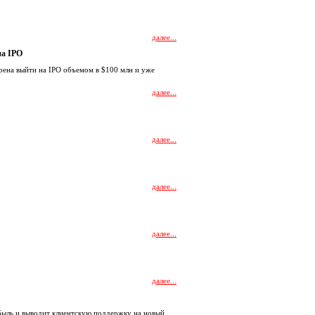
далее...
на IPO
рена выйти на IPO объемом в $100 млн и уже
далее...
далее...
далее...
далее...
далее...
ыль и выводит клиентскую поддержку на новый