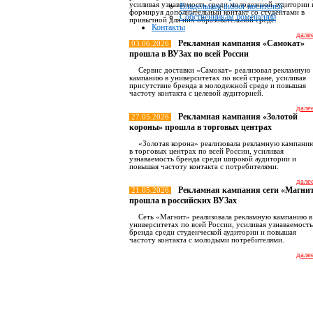
усиливая узнаваемость среди молодежной аудитории 
Владельцам indoor носителей
формируя дополнительный контакт со студентами в
Собственникам помещений
привычной для них образовательной среде.
Контакты
далее
Рекламная кампания «Самокат»
03.06.2026
прошла в ВУЗах по всей России
Сервис доставки «Самокат» реализовал рекламную
кампанию в университетах по всей стране, усиливая
присутствие бренда в молодежной среде и повышая
частоту контакта с целевой аудиторией.
далее
Рекламная кампания «Золотой
27.05.2026
короны» прошла в торговых центрах
«Золотая корона» реализовала рекламную кампани
в торговых центрах по всей России, усиливая
узнаваемость бренда среди широкой аудитории и
повышая частоту контакта с потребителями.
далее
Рекламная кампания сети «Магни
21.05.2026
прошла в российских ВУЗах
Сеть «Магнит» реализовала рекламную кампанию в
университетах по всей России, усиливая узнаваемость
бренда среди студенческой аудитории и повышая
частоту контакта с молодыми потребителями.
далее
Все новост