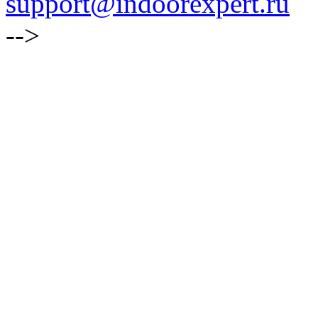
support@indoorexpert.ru
-->