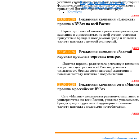
усиливая узнаваемость среди молодежной аудитории 
Владельцам indoor носителей
формируя дополнительный контакт со студентами в
Собственникам помещений
привычной для них образовательной среде.
Контакты
далее
Рекламная кампания «Самокат»
03.06.2026
прошла в ВУЗах по всей России
Сервис доставки «Самокат» реализовал рекламную
кампанию в университетах по всей стране, усиливая
присутствие бренда в молодежной среде и повышая
частоту контакта с целевой аудиторией.
далее
Рекламная кампания «Золотой
27.05.2026
короны» прошла в торговых центрах
«Золотая корона» реализовала рекламную кампани
в торговых центрах по всей России, усиливая
узнаваемость бренда среди широкой аудитории и
повышая частоту контакта с потребителями.
далее
Рекламная кампания сети «Магни
21.05.2026
прошла в российских ВУЗах
Сеть «Магнит» реализовала рекламную кампанию в
университетах по всей России, усиливая узнаваемость
бренда среди студенческой аудитории и повышая
частоту контакта с молодыми потребителями.
далее
Все новост
indoor@indoorexpert.ru