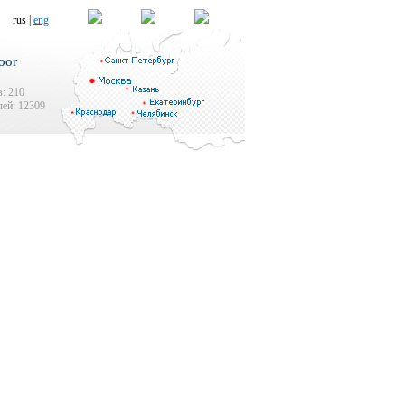
rus |
eng
oor
: 210
ей: 12309