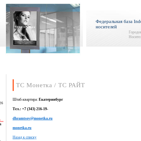
Федеральная база Ind
носителей
Городов
Носител
ТС Монетка / ТС РАЙТ
Штаб-квартира:
Екатеринбург
26
Тел.: +7 (343) 216-19-
dhramtsov@monetka.ru
...
а
monetka.ru
Назад к списку
,