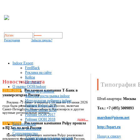
Регистрация
Забыли пароль?
Indoor Expert
FeedBack
Реклама на сайте
Кейсы
Новостная лента
Интервью
Типография 
О рынке OOH/indoor
Рекламная кампания Т-Банк в
25.06.2026
Indoor за рубежом
университетах России
Факторы роста рынка indoor
Штаб-квартира:
Москва
Методология рейтинга indoor
Реклама «Т-Банк» в период с 16 мая по 15 июня 2026
Рейтинг indoor 2015
года была размещена в 6 городах России, включая
Тел.: +7 (495) 5009893
Санкт-Петербург, Новосибирск, Красноярск и другие
Рейтинг indoor 2016
крупные региональные центры.
Рейтинг OOH 2017
marshm@pisem.net
Рейтинг OOH 2018
далее...
Рекламная кампания Pulpy прошла
15.06.2026
База носителей
http://bgart.ru
в ВУЗах по всей России
Каталог компаний
Сотрудничество
Бренд сокосодержащих напитков Pulpy реализовал
Назад к списку
Агентствам и рекламодателям
рекламную кампанию в университетах по всей России,