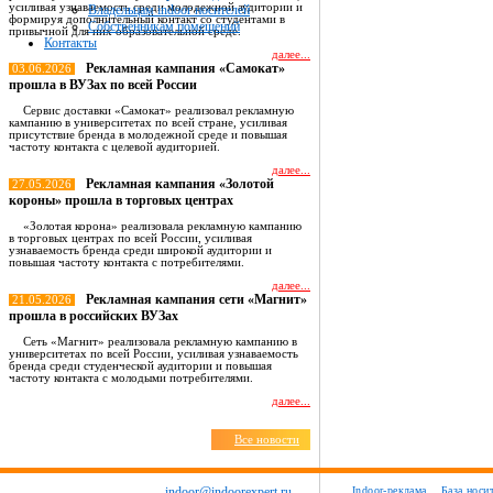
усиливая узнаваемость среди молодежной аудитории и
Владельцам indoor носителей
формируя дополнительный контакт со студентами в
Собственникам помещений
привычной для них образовательной среде.
Контакты
далее...
Рекламная кампания «Самокат»
03.06.2026
прошла в ВУЗах по всей России
Сервис доставки «Самокат» реализовал рекламную
кампанию в университетах по всей стране, усиливая
присутствие бренда в молодежной среде и повышая
частоту контакта с целевой аудиторией.
далее...
Рекламная кампания «Золотой
27.05.2026
короны» прошла в торговых центрах
«Золотая корона» реализовала рекламную кампанию
в торговых центрах по всей России, усиливая
узнаваемость бренда среди широкой аудитории и
повышая частоту контакта с потребителями.
далее...
Рекламная кампания сети «Магнит»
21.05.2026
прошла в российских ВУЗах
Сеть «Магнит» реализовала рекламную кампанию в
университетах по всей России, усиливая узнаваемость
бренда среди студенческой аудитории и повышая
частоту контакта с молодыми потребителями.
далее...
Все новости
indoor@indoorexpert.ru
Indoor-реклама
База носи