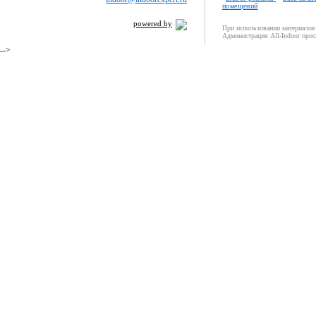
помещений
powered by
При использовании материалов 
Администрация All-Indoor прос
-->