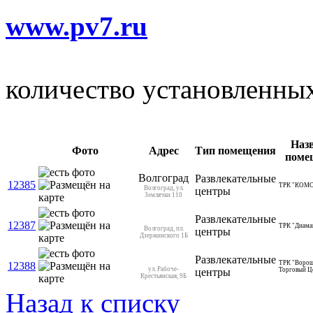
www.pv7.ru
количество установленны
Наз
Фото
Адрес
Тип помещения
поме
Волгоград
Развлекательные
12385
ТРК "КОМ
Волгоград, ул.
центры
Землячки 110
Развлекательные
12387
ТРК "Диама
Волгоград, пл.
центры
Дзержинского 1Б
Развлекательные
ТРК "Ворош
12388
ул. Рабоче-
центры
Торговый Ц
Крестьянская, 9Б
Назад к списку