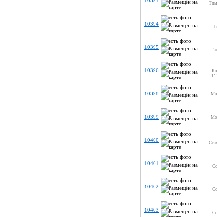
10391
Тими
10394
Пе
10395
Гаг
10396
Ко
11
10398
Мо
10399
Мо
10400
Стах
10401
Со
10402
Со
10403
Со