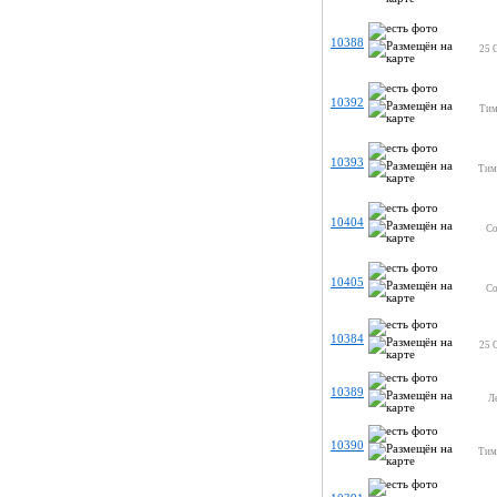
10388
25 
10392
Тим
10393
Тими
10404
Со
10405
Со
10384
25 
10389
Ле
10390
Тими