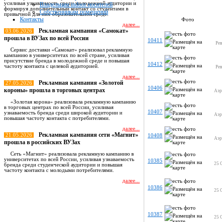
усиливая узнаваемость среди молодежной аудитории и
Владельцам indoor носителей
формируя дополнительный контакт со студентами в
Собственникам помещений
привычной для них образовательной среде.
Контакты
Фото
далее...
Рекламная кампания «Самокат»
03.06.2026
прошла в ВУЗах по всей России
10411
Ре
Сервис доставки «Самокат» реализовал рекламную
кампанию в университетах по всей стране, усиливая
присутствие бренда в молодежной среде и повышая
10412
частоту контакта с целевой аудиторией.
Ре
далее...
Рекламная кампания «Золотой
27.05.2026
10406
короны» прошла в торговых центрах
Аэр
«Золотая корона» реализовала рекламную кампанию
в торговых центрах по всей России, усиливая
10407
узнаваемость бренда среди широкой аудитории и
Аэр
повышая частоту контакта с потребителями.
далее...
Рекламная кампания сети «Магнит»
21.05.2026
10408
Аэр
прошла в российских ВУЗах
Сеть «Магнит» реализовала рекламную кампанию в
университетах по всей России, усиливая узнаваемость
10385
25 
бренда среди студенческой аудитории и повышая
частоту контакта с молодыми потребителями.
далее...
10386
25 
Все новости
10387
25 