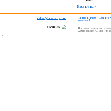
Назад к списку
indoor@indoorexpert.ru
Indoor-реклама
База носи
помещений
powered by
При использовании материалов 
Администрация All-Indoor прос
-->