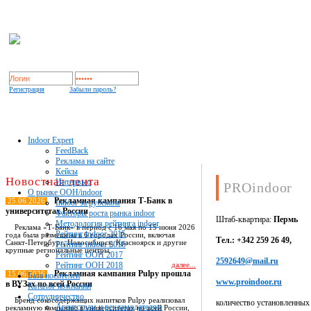
Регистрация
Забыли пароль?
Indoor Expert
FeedBack
Реклама на сайте
Кейсы
Новостная лента
Интервью
PROindoor
О рынке OOH/indoor
Рекламная кампания Т-Банк в
25.06.2026
Indoor за рубежом
университетах России
Факторы роста рынка indoor
Штаб-квартира:
Пермь
Методология рейтинга indoor
Реклама «Т-Банк» в период с 16 мая по 15 июня 2026
Рейтинг indoor 2015
года была размещена в 6 городах России, включая
Тел.: +342 259 26 49,
Санкт-Петербург, Новосибирск, Красноярск и другие
Рейтинг indoor 2016
крупные региональные центры.
Рейтинг OOH 2017
2592649@mail.ru
Рейтинг OOH 2018
далее...
Рекламная кампания Pulpy прошла
15.06.2026
База носителей
www.proindoor.ru
в ВУЗах по всей России
Каталог компаний
Сотрудничество
Бренд сокосодержащих напитков Pulpy реализовал
количество установленных
Агентствам и рекламодателям
рекламную кампанию в университетах по всей России,