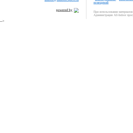
помещений
powered by
При использовании материалов 
Администрация All-Indoor прос
-->