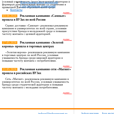
усиливая узнаваемость среди молодежной аудитории и
Владельцам indoor носителей
формируя дополнительный контакт со студентами в
Собственникам помещений
привычной для них образовательной среде.
Контакты
далее...
Рекламная кампания «Самокат»
03.06.2026
прошла в ВУЗах по всей России
Сервис доставки «Самокат» реализовал рекламную
кампанию в университетах по всей стране, усиливая
присутствие бренда в молодежной среде и повышая
частоту контакта с целевой аудиторией.
далее...
Рекламная кампания «Золотой
27.05.2026
короны» прошла в торговых центрах
«Золотая корона» реализовала рекламную кампанию
в торговых центрах по всей России, усиливая
узнаваемость бренда среди широкой аудитории и
повышая частоту контакта с потребителями.
далее...
Рекламная кампания сети «Магнит»
21.05.2026
прошла в российских ВУЗах
Сеть «Магнит» реализовала рекламную кампанию в
университетах по всей России, усиливая узнаваемость
бренда среди студенческой аудитории и повышая
частоту контакта с молодыми потребителями.
далее...
Все новости
indoor@indoorexpert.ru
Indoor-реклама
База носи