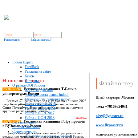
Регистрация
Забыли пароль?
Indoor Expert
FeedBack
Реклама на сайте
Кейсы
Новостная лента
Интервью
Флайпостер
О рынке OOH/indoor
Рекламная кампания Т-Банк в
25.06.2026
Indoor за рубежом
университетах России
Факторы роста рынка indoor
Штаб-квартира:
Москва
Методология рейтинга indoor
Реклама «Т-Банк» в период с 16 мая по 15 июня 2026
Рейтинг indoor 2015
года была размещена в 6 городах России, включая
Тел.: +79163654931
Санкт-Петербург, Новосибирск, Красноярск и другие
Рейтинг indoor 2016
крупные региональные центры.
Рейтинг OOH 2017
oleg@flyposter.ru
Рейтинг OOH 2018
далее...
Рекламная кампания Pulpy прошла
15.06.2026
База носителей
www.flyposter.ru
в ВУЗах по всей России
Каталог компаний
Сотрудничество
Бренд сокосодержащих напитков Pulpy реализовал
количество установленных
Агентствам и рекламодателям
рекламную кампанию в университетах по всей России,