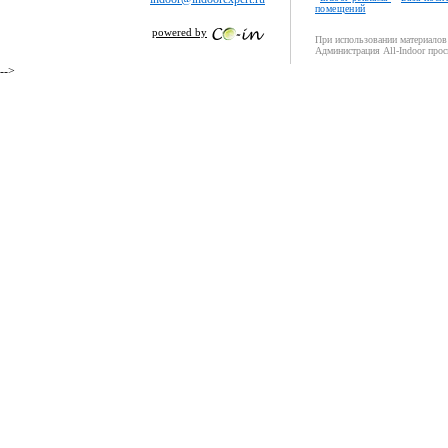
помещений
powered by
При использовании материалов 
Администрация All-Indoor прос
-->