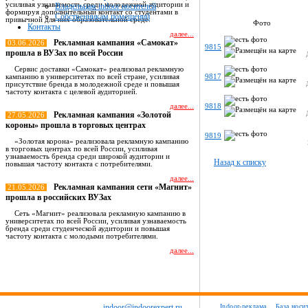
усиливая узнаваемость среди молодежной аудитории и
Владельцам indoor носителей
формируя дополнительный контакт со студентами в
Собственникам помещений
привычной для них образовательной среде.
Фото
Контакты
далее...
Рекламная кампания «Самокат»
03.06.2026
9815
прошла в ВУЗах по всей России
Сервис доставки «Самокат» реализовал рекламную
кампанию в университетах по всей стране, усиливая
9817
присутствие бренда в молодежной среде и повышая
частоту контакта с целевой аудиторией.
далее...
9818
Рекламная кампания «Золотой
27.05.2026
короны» прошла в торговых центрах
9819
«Золотая корона» реализовала рекламную кампанию
в торговых центрах по всей России, усиливая
узнаваемость бренда среди широкой аудитории и
Назад к списку
повышая частоту контакта с потребителями.
далее...
Рекламная кампания сети «Магнит»
21.05.2026
прошла в российских ВУЗах
Сеть «Магнит» реализовала рекламную кампанию в
университетах по всей России, усиливая узнаваемость
бренда среди студенческой аудитории и повышая
частоту контакта с молодыми потребителями.
далее...
Все новости
indoor@indoorexpert.ru
Indoor-реклама
База носи