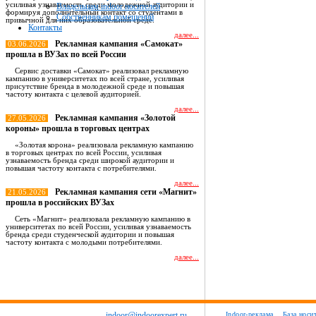
усиливая узнаваемость среди молодежной аудитории и
Владельцам indoor носителей
формируя дополнительный контакт со студентами в
Собственникам помещений
привычной для них образовательной среде.
Контакты
далее...
Рекламная кампания «Самокат»
03.06.2026
прошла в ВУЗах по всей России
Сервис доставки «Самокат» реализовал рекламную
кампанию в университетах по всей стране, усиливая
присутствие бренда в молодежной среде и повышая
частоту контакта с целевой аудиторией.
далее...
Рекламная кампания «Золотой
27.05.2026
короны» прошла в торговых центрах
«Золотая корона» реализовала рекламную кампанию
в торговых центрах по всей России, усиливая
узнаваемость бренда среди широкой аудитории и
повышая частоту контакта с потребителями.
далее...
Рекламная кампания сети «Магнит»
21.05.2026
прошла в российских ВУЗах
Сеть «Магнит» реализовала рекламную кампанию в
университетах по всей России, усиливая узнаваемость
бренда среди студенческой аудитории и повышая
частоту контакта с молодыми потребителями.
далее...
Все новости
indoor@indoorexpert.ru
Indoor-реклама
База носи