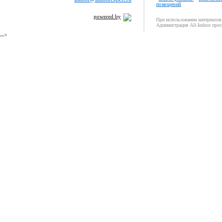
помещений
powered by
При использовании материалов 
Администрация All-Indoor прос
-->