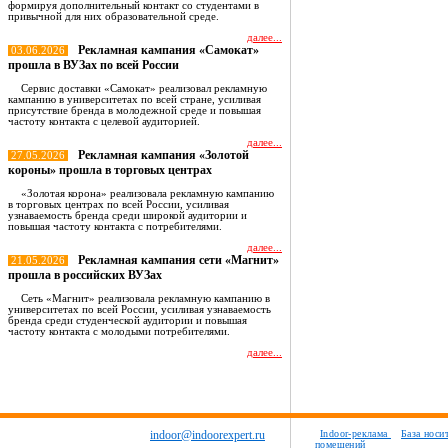
формируя дополнительный контакт со студентами в
привычной для них образовательной среде.
далее...
Рекламная кампания «Самокат»
03.06.2026
прошла в ВУЗах по всей России
Сервис доставки «Самокат» реализовал рекламную
кампанию в университетах по всей стране, усиливая
присутствие бренда в молодежной среде и повышая
частоту контакта с целевой аудиторией.
далее...
Рекламная кампания «Золотой
27.05.2026
короны» прошла в торговых центрах
«Золотая корона» реализовала рекламную кампанию
в торговых центрах по всей России, усиливая
узнаваемость бренда среди широкой аудитории и
повышая частоту контакта с потребителями.
далее...
Рекламная кампания сети «Магнит»
21.05.2026
прошла в российских ВУЗах
Сеть «Магнит» реализовала рекламную кампанию в
университетах по всей России, усиливая узнаваемость
бренда среди студенческой аудитории и повышая
частоту контакта с молодыми потребителями.
далее...
Все новости
indoor@indoorexpert.ru
Indoor-реклама
База носи
помещений