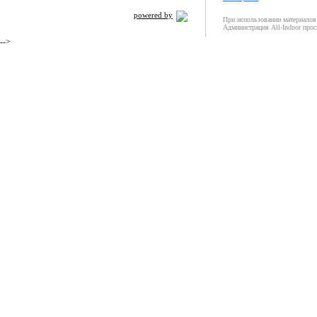
powered by
При использовании материалов 
Администрация All-Indoor прос
-->