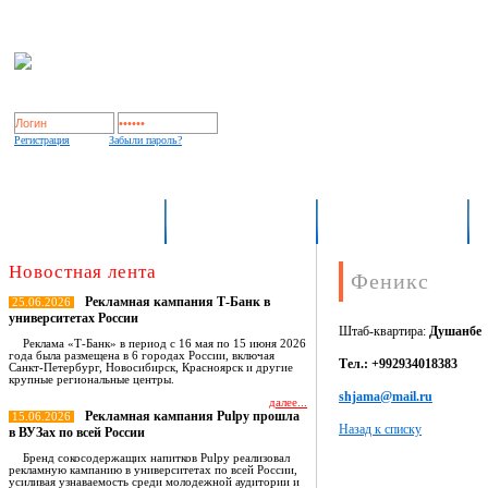
Регистрация
Забыли пароль?
Indoor Expert
О рынке OOH/indoor
База носителей
Новостная лента
Феникс
Рекламная кампания Т-Банк в
25.06.2026
университетах России
Штаб-квартира:
Душанбе
Реклама «Т-Банк» в период с 16 мая по 15 июня 2026
года была размещена в 6 городах России, включая
Тел.: +992934018383
Санкт-Петербург, Новосибирск, Красноярск и другие
крупные региональные центры.
shjama@mail.ru
далее...
Рекламная кампания Pulpy прошла
15.06.2026
Назад к списку
в ВУЗах по всей России
Бренд сокосодержащих напитков Pulpy реализовал
рекламную кампанию в университетах по всей России,
усиливая узнаваемость среди молодежной аудитории и