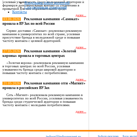
усиливая узнаваемость среди молодежной аудитории и
Владельцам indoor носителей
формируя дополнительный контакт со студентами в
Собственникам помещений
привычной для них образовательной среде.
Контакты
далее...
Рекламная кампания «Самокат»
03.06.2026
прошла в ВУЗах по всей России
Сервис доставки «Самокат» реализовал рекламную
кампанию в университетах по всей стране, усиливая
присутствие бренда в молодежной среде и повышая
частоту контакта с целевой аудиторией.
далее...
Рекламная кампания «Золотой
27.05.2026
короны» прошла в торговых центрах
«Золотая корона» реализовала рекламную кампанию
в торговых центрах по всей России, усиливая
узнаваемость бренда среди широкой аудитории и
повышая частоту контакта с потребителями.
далее...
Рекламная кампания сети «Магнит»
21.05.2026
прошла в российских ВУЗах
Сеть «Магнит» реализовала рекламную кампанию в
университетах по всей России, усиливая узнаваемость
бренда среди студенческой аудитории и повышая
частоту контакта с молодыми потребителями.
далее...
Все новости
indoor@indoorexpert.ru
Indoor-реклама
База носи