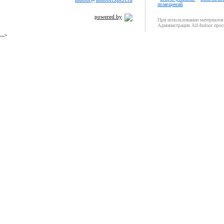
помещений
powered by
При использовании материалов 
Администрация All-Indoor прос
-->