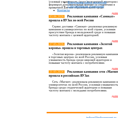
усиливая узнаваемость среди молодежной аудитории 
Владельцам indoor носителей
формируя дополнительный контакт со студентами в
Собственникам помещений
привычной для них образовательной среде.
Контакты
далее
Рекламная кампания «Самокат»
03.06.2026
прошла в ВУЗах по всей России
Сервис доставки «Самокат» реализовал рекламную
кампанию в университетах по всей стране, усиливая
присутствие бренда в молодежной среде и повышая
частоту контакта с целевой аудиторией.
далее
Рекламная кампания «Золотой
27.05.2026
короны» прошла в торговых центрах
«Золотая корона» реализовала рекламную кампани
в торговых центрах по всей России, усиливая
узнаваемость бренда среди широкой аудитории и
повышая частоту контакта с потребителями.
далее
Рекламная кампания сети «Магни
21.05.2026
прошла в российских ВУЗах
Сеть «Магнит» реализовала рекламную кампанию в
университетах по всей России, усиливая узнаваемость
бренда среди студенческой аудитории и повышая
частоту контакта с молодыми потребителями.
далее
Все новост
indoor@indoorexpert.ru