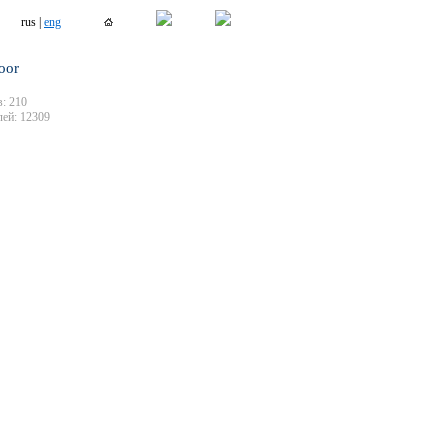
rus |
eng
oor
: 210
ей: 12309