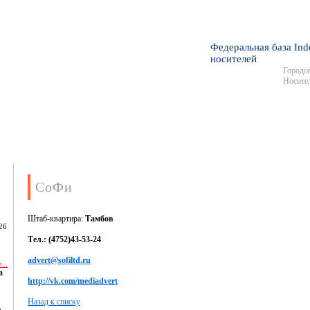
Федеральная база Ind
носителей
Городов
Носител
СоФи
Штаб-квартира:
Тамбов
26
Тел.: (4752)43-53-24
advert@sofiltd.ru
...
а
http://vk.com/mediadvert
Назад к списку
,