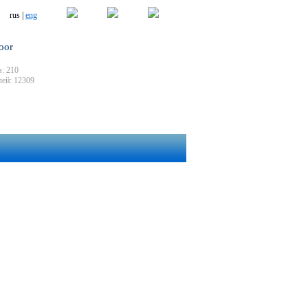
rus |
eng
oor
: 210
ей: 12309