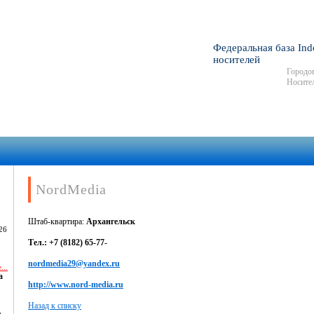
Федеральная база Ind
носителей
Городов
Носител
NordMedia
Штаб-квартира:
Архангельск
26
Тел.: +7 (8182) 65-77-
nordmedia29@yandex.ru
...
а
http://www.nord-media.ru
Назад к списку
,