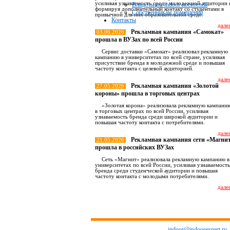
усиливая узнаваемость среди молодежной аудитории 
Владельцам indoor носителей
формируя дополнительный контакт со студентами в
Собственникам помещений
привычной для них образовательной среде.
Контакты
далее
Рекламная кампания «Самокат»
03.06.2026
прошла в ВУЗах по всей России
Сервис доставки «Самокат» реализовал рекламную
кампанию в университетах по всей стране, усиливая
присутствие бренда в молодежной среде и повышая
частоту контакта с целевой аудиторией.
далее
Рекламная кампания «Золотой
27.05.2026
короны» прошла в торговых центрах
«Золотая корона» реализовала рекламную кампани
в торговых центрах по всей России, усиливая
узнаваемость бренда среди широкой аудитории и
повышая частоту контакта с потребителями.
далее
Рекламная кампания сети «Магни
21.05.2026
прошла в российских ВУЗах
Сеть «Магнит» реализовала рекламную кампанию в
университетах по всей России, усиливая узнаваемость
бренда среди студенческой аудитории и повышая
частоту контакта с молодыми потребителями.
далее
Все новост
indoor@indoorexpert.ru