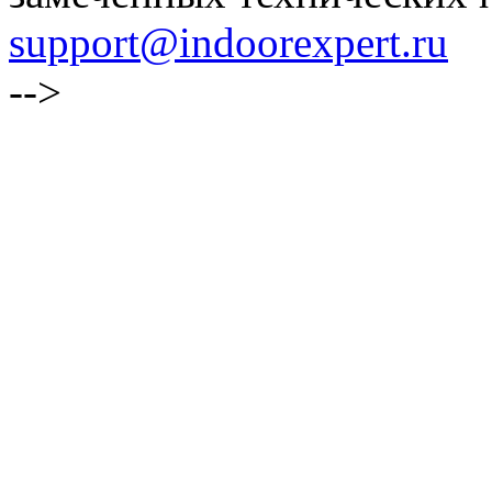
support@indoorexpert.ru
-->