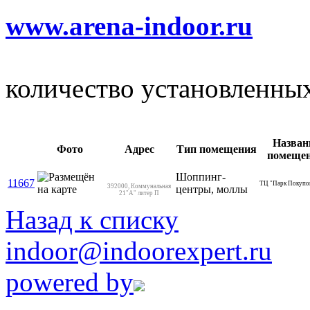
www.arena-indoor.ru
количество установленны
Назван
Фото
Адрес
Тип помещения
помеще
Шоппинг-
11667
ТЦ "Парк Покупо
392000, Коммунальная
центры, моллы
21"А" литер П
Назад к списку
indoor@indoorexpert.ru
powered by