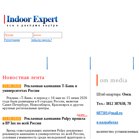
Регистрация
Забыли пароль?
Indoor Expert
О рынке OOH/indoor
База носителей
Новостная лента
om media
Рекламная кампания Т-Банк в
25.06.2026
университетах России
Штаб-квартира:
Омск
Реклама «Т-Банк» в период с 16 мая по 15 июня 2026
года была размещена в 6 городах России, включая
Тел.: 3812 387638, 70
Санкт-Петербург, Новосибирск, Красноярск и другие
крупные региональные центры.
687501@mail.ru
далее...
Рекламная кампания Pulpy прошла
15.06.2026
в разработке
в ВУЗах по всей России
Бренд сокосодержащих напитков Pulpy реализовал
количество установленных
рекламную кампанию в университетах по всей России,
усиливая узнаваемость среди молодежной аудитории и