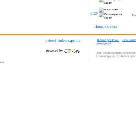
6120
Ро
Назад к списку
indoor@indoorexpert.ru
Indoor-реклама
База носи
помещений
powered by
При использовании материалов 
Администрация All-Indoor прос
-->