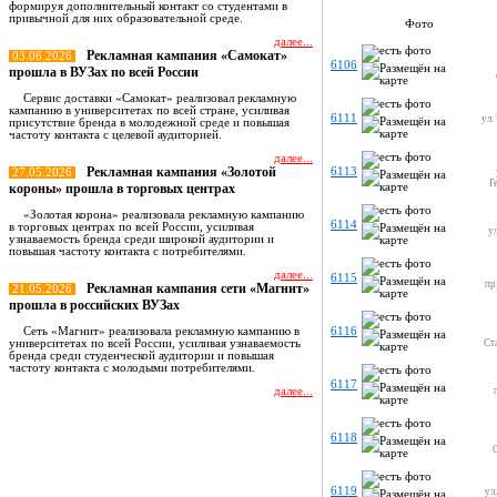
формируя дополнительный контакт со студентами в
привычной для них образовательной среде.
Фото
далее...
Рекламная кампания «Самокат»
03.06.2026
6106
прошла в ВУЗах по всей России
Сервис доставки «Самокат» реализовал рекламную
кампанию в университетах по всей стране, усиливая
6111
ул.
присутствие бренда в молодежной среде и повышая
частоту контакта с целевой аудиторией.
далее...
Рекламная кампания «Золотой
6113
27.05.2026
Г
короны» прошла в торговых центрах
«Золотая корона» реализовала рекламную кампанию
6114
в торговых центрах по всей России, усиливая
ул
узнаваемость бренда среди широкой аудитории и
повышая частоту контакта с потребителями.
далее...
6115
пр
Рекламная кампания сети «Магнит»
21.05.2026
прошла в российских ВУЗах
Сеть «Магнит» реализовала рекламную кампанию в
6116
университетах по всей России, усиливая узнаваемость
Ст
бренда среди студенческой аудитории и повышая
частоту контакта с молодыми потребителями.
6117
далее...
Все новости
6118
6119
ул