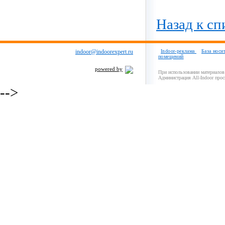
Назад к сп
indoor@indoorexpert.ru
Indoor-реклама
База носи
помещений
powered by
При использовании материалов 
Администрация All-Indoor прос
-->