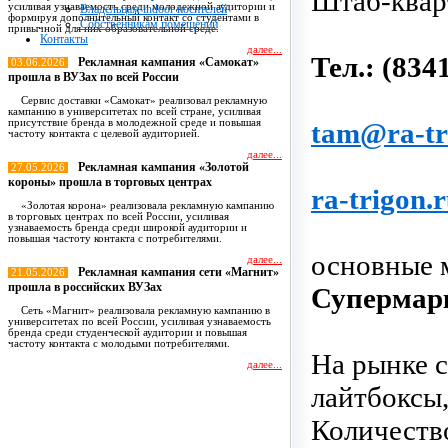
Штаб-квар
усиливая узнаваемость среди молодежной аудитории и
Владельцам indoor носителей
формируя дополнительный контакт со студентами в
Собственникам помещений
привычной для них образовательной среде.
Контакты
далее...
Тел.: (834
Рекламная кампания «Самокат»
03.06.2026
прошла в ВУЗах по всей России
Сервис доставки «Самокат» реализовал рекламную
кампанию в университетах по всей стране, усиливая
присутствие бренда в молодежной среде и повышая
tam@ra-tr
частоту контакта с целевой аудиторией.
далее...
Рекламная кампания «Золотой
27.05.2026
короны» прошла в торговых центрах
ra-trigon.
«Золотая корона» реализовала рекламную кампанию
в торговых центрах по всей России, усиливая
узнаваемость бренда среди широкой аудитории и
повышая частоту контакта с потребителями.
основные м
далее...
Рекламная кампания сети «Магнит»
21.05.2026
прошла в российских ВУЗах
Супермарк
Сеть «Магнит» реализовала рекламную кампанию в
университетах по всей России, усиливая узнаваемость
бренда среди студенческой аудитории и повышая
частоту контакта с молодыми потребителями.
На рынке с
далее...
лайтбоксы,
Все новости
Количество