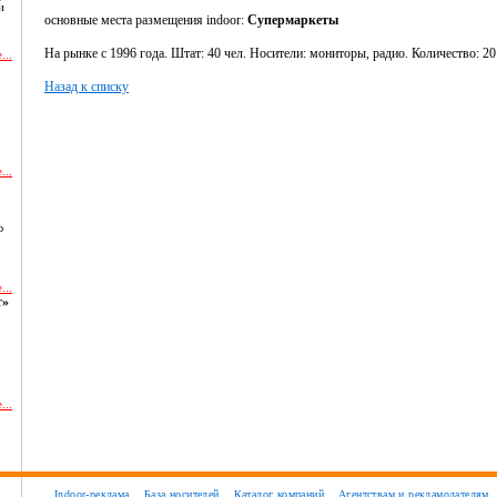
и
основные места размещения indoor:
Супермаркеты
На рынке с 1996 года. Штат: 40 чел. Носители: мониторы, радио. Количество: 20 
...
Назад к списку
...
ю
...
т»
...
и
Indoor-реклама
База носителей
Каталог компаний
Агентствам и рекламодателям