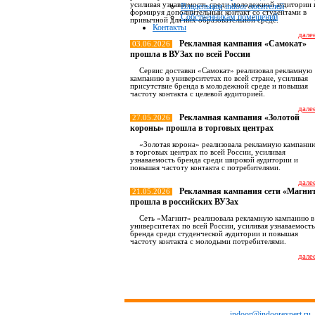
усиливая узнаваемость среди молодежной аудитории 
Владельцам indoor носителей
формируя дополнительный контакт со студентами в
Собственникам помещений
привычной для них образовательной среде.
Контакты
далее
Рекламная кампания «Самокат»
03.06.2026
прошла в ВУЗах по всей России
Сервис доставки «Самокат» реализовал рекламную
кампанию в университетах по всей стране, усиливая
присутствие бренда в молодежной среде и повышая
частоту контакта с целевой аудиторией.
далее
Рекламная кампания «Золотой
27.05.2026
короны» прошла в торговых центрах
«Золотая корона» реализовала рекламную кампани
в торговых центрах по всей России, усиливая
узнаваемость бренда среди широкой аудитории и
повышая частоту контакта с потребителями.
далее
Рекламная кампания сети «Магни
21.05.2026
прошла в российских ВУЗах
Сеть «Магнит» реализовала рекламную кампанию в
университетах по всей России, усиливая узнаваемость
бренда среди студенческой аудитории и повышая
частоту контакта с молодыми потребителями.
далее
Все новост
indoor@indoorexpert.ru