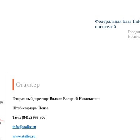
Федеральная база Ind
носителей
Городов
Носител
Сталкер
Генеральный директор:
Волков Валерий Николаевич
26
Штаб-квартира:
Пенза
Тел.: (8412) 993-366
...
а
info@stalke.ru
www.stalke.ru
,