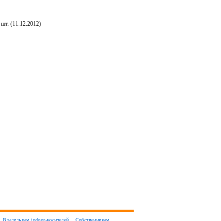
шт. (11.12.2012)
Владельцам indoor-носителей
Собственникам