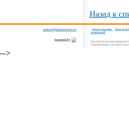
Назад к сп
indoor@indoorexpert.ru
Indoor-реклама
База носи
помещений
powered by
При использовании материалов 
Администрация All-Indoor прос
-->