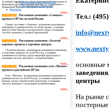
Екатеринб
усиливая узнаваемость среди молодежной аудитории и
Владельцам indoor носителей
формируя дополнительный контакт со студентами в
Собственникам помещений
привычной для них образовательной среде.
Контакты
далее...
Тел.: (495
Рекламная кампания «Самокат»
03.06.2026
прошла в ВУЗах по всей России
Сервис доставки «Самокат» реализовал рекламную
кампанию в университетах по всей стране, усиливая
присутствие бренда в молодежной среде и повышая
info@next
частоту контакта с целевой аудиторией.
далее...
Рекламная кампания «Золотой
27.05.2026
короны» прошла в торговых центрах
www.nexty
«Золотая корона» реализовала рекламную кампанию
в торговых центрах по всей России, усиливая
узнаваемость бренда среди широкой аудитории и
повышая частоту контакта с потребителями.
основные 
далее...
Рекламная кампания сети «Магнит»
21.05.2026
прошла в российских ВУЗах
заведения
Сеть «Магнит» реализовала рекламную кампанию в
центры
университетах по всей России, усиливая узнаваемость
бренда среди студенческой аудитории и повышая
частоту контакта с молодыми потребителями.
далее...
На рынке с
Все новости
постерные 