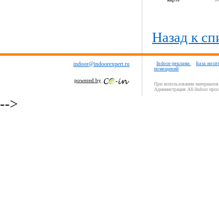
Назад к сп
indoor@indoorexpert.ru
Indoor-реклама
База носи
помещений
powered by
При использовании материалов 
Администрация All-Indoor прос
-->