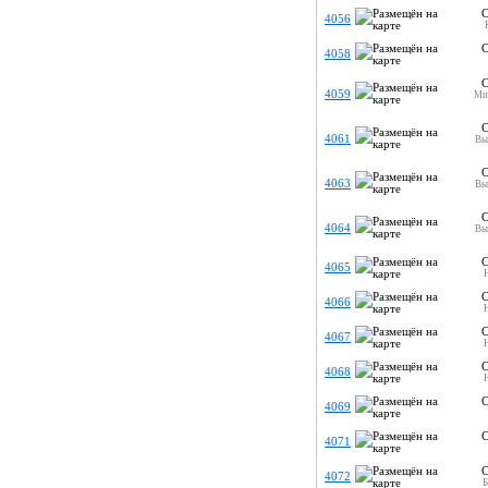
С
4056
С
4058
С
4059
Мит
С
4061
Вы
С
4063
Вы
С
4064
Вы
С
4065
С
4066
С
4067
С
4068
С
4069
С
4071
С
4072
Б