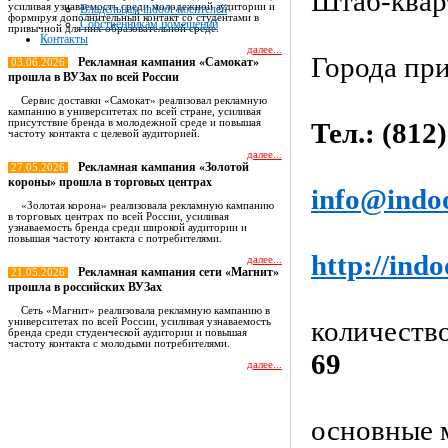
Штаб-квар
усиливая узнаваемость среди молодежной аудитории и
Владельцам indoor носителей
формируя дополнительный контакт со студентами в
Собственникам помещений
привычной для них образовательной среде.
Контакты
далее...
Города пр
Рекламная кампания «Самокат»
03.06.2026
прошла в ВУЗах по всей России
Сервис доставки «Самокат» реализовал рекламную
кампанию в университетах по всей стране, усиливая
присутствие бренда в молодежной среде и повышая
Тел.: (812
частоту контакта с целевой аудиторией.
далее...
Рекламная кампания «Золотой
27.05.2026
короны» прошла в торговых центрах
info@indo
«Золотая корона» реализовала рекламную кампанию
в торговых центрах по всей России, усиливая
узнаваемость бренда среди широкой аудитории и
повышая частоту контакта с потребителями.
http://indo
далее...
Рекламная кампания сети «Магнит»
21.05.2026
прошла в российских ВУЗах
Сеть «Магнит» реализовала рекламную кампанию в
количеств
университетах по всей России, усиливая узнаваемость
бренда среди студенческой аудитории и повышая
частоту контакта с молодыми потребителями.
69
далее...
Все новости
основные 