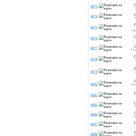
С
4073
С
4074
Б
С
4075
Ра
С
4076
С
4077
Б.Са
С
4078
Д
С
4079
Д
С
4082
про
С
4083
С
4085
Т
С
4086
Д
С
4087
С
4089
Д