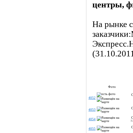
центры, ф
На рынке с
заказчики
Экспресс.Н
(31.10.201
Фото
С
4052
С
4053
С
4054
Ко
С
4055