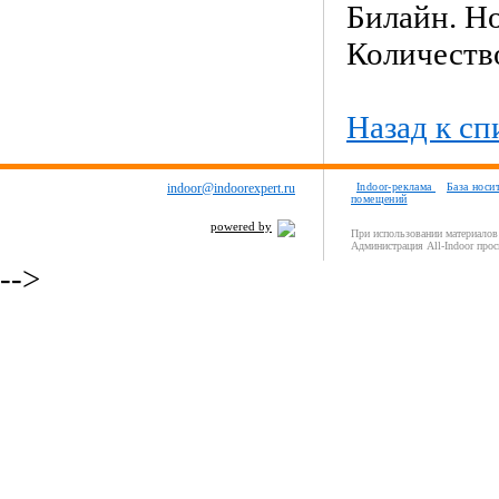
Билайн. Но
Количество
Назад к сп
indoor@indoorexpert.ru
Indoor-реклама
База носи
помещений
powered by
При использовании материалов 
Администрация All-Indoor прос
-->