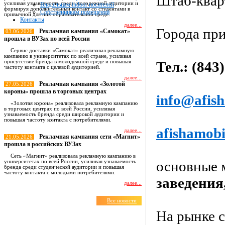
Штаб-квар
усиливая узнаваемость среди молодежной аудитории и
Владельцам indoor носителей
формируя дополнительный контакт со студентами в
Собственникам помещений
привычной для них образовательной среде.
Контакты
далее...
Города пр
Рекламная кампания «Самокат»
03.06.2026
прошла в ВУЗах по всей России
Сервис доставки «Самокат» реализовал рекламную
кампанию в университетах по всей стране, усиливая
присутствие бренда в молодежной среде и повышая
Тел.: (843
частоту контакта с целевой аудиторией.
далее...
Рекламная кампания «Золотой
27.05.2026
короны» прошла в торговых центрах
info@afish
«Золотая корона» реализовала рекламную кампанию
в торговых центрах по всей России, усиливая
узнаваемость бренда среди широкой аудитории и
повышая частоту контакта с потребителями.
afishamobi
далее...
Рекламная кампания сети «Магнит»
21.05.2026
прошла в российских ВУЗах
Сеть «Магнит» реализовала рекламную кампанию в
основные 
университетах по всей России, усиливая узнаваемость
бренда среди студенческой аудитории и повышая
частоту контакта с молодыми потребителями.
заведения
далее...
Все новости
На рынке с