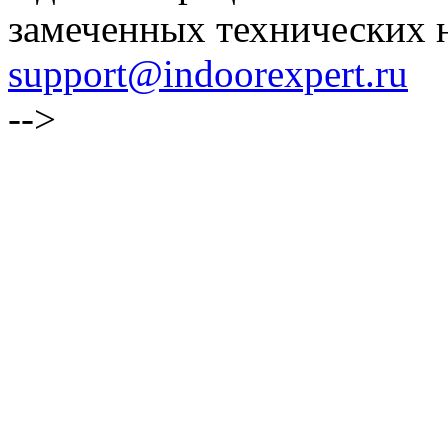
замеченных технических н
support@indoorexpert.ru
-->