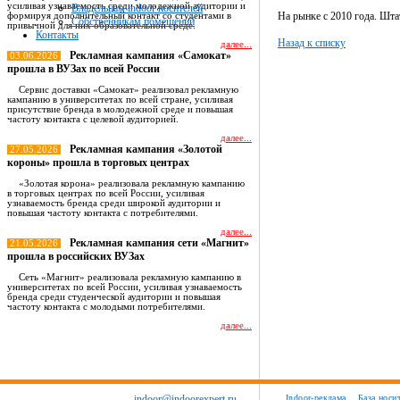
усиливая узнаваемость среди молодежной аудитории и
Владельцам indoor носителей
На рынке с 2010 года. Штат
формируя дополнительный контакт со студентами в
Собственникам помещений
привычной для них образовательной среде.
Контакты
Назад к списку
далее...
Рекламная кампания «Самокат»
03.06.2026
прошла в ВУЗах по всей России
Сервис доставки «Самокат» реализовал рекламную
кампанию в университетах по всей стране, усиливая
присутствие бренда в молодежной среде и повышая
частоту контакта с целевой аудиторией.
далее...
Рекламная кампания «Золотой
27.05.2026
короны» прошла в торговых центрах
«Золотая корона» реализовала рекламную кампанию
в торговых центрах по всей России, усиливая
узнаваемость бренда среди широкой аудитории и
повышая частоту контакта с потребителями.
далее...
Рекламная кампания сети «Магнит»
21.05.2026
прошла в российских ВУЗах
Сеть «Магнит» реализовала рекламную кампанию в
университетах по всей России, усиливая узнаваемость
бренда среди студенческой аудитории и повышая
частоту контакта с молодыми потребителями.
далее...
Все новости
indoor@indoorexpert.ru
Indoor-реклама
База носи