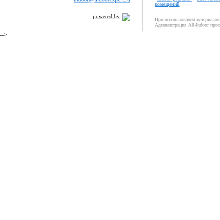
помещений
powered by
При использовании материалов 
Администрация All-Indoor прос
-->