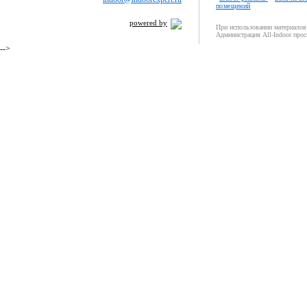
помещений
powered by
При использовании материалов 
Администрация All-Indoor прос
-->