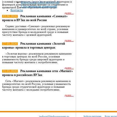
усиливая узнаваемость среди молодежной аудитории и
Владельцам indoor носителей
формируя дополнительный контакт со студентами в
Собственникам помещений
привычной для них образовательной среде.
Контакты
далее...
Рекламная кампания «Самокат»
03.06.2026
прошла в ВУЗах по всей России
Сервис доставки «Самокат» реализовал рекламную
кампанию в университетах по всей стране, усиливая
присутствие бренда в молодежной среде и повышая
частоту контакта с целевой аудиторией.
далее...
Рекламная кампания «Золотой
27.05.2026
короны» прошла в торговых центрах
«Золотая корона» реализовала рекламную кампанию
в торговых центрах по всей России, усиливая
узнаваемость бренда среди широкой аудитории и
повышая частоту контакта с потребителями.
далее...
Рекламная кампания сети «Магнит»
21.05.2026
прошла в российских ВУЗах
Сеть «Магнит» реализовала рекламную кампанию в
университетах по всей России, усиливая узнаваемость
бренда среди студенческой аудитории и повышая
частоту контакта с молодыми потребителями.
далее...
Все новости
indoor@indoorexpert.ru
Indoor-реклама
База носи