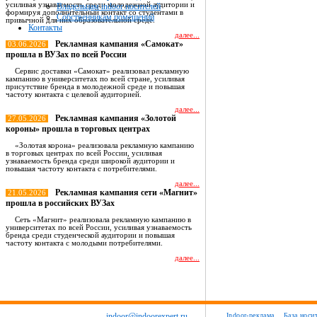
усиливая узнаваемость среди молодежной аудитории и
Владельцам indoor носителей
формируя дополнительный контакт со студентами в
Собственникам помещений
привычной для них образовательной среде.
Контакты
далее...
Рекламная кампания «Самокат»
03.06.2026
прошла в ВУЗах по всей России
Сервис доставки «Самокат» реализовал рекламную
кампанию в университетах по всей стране, усиливая
присутствие бренда в молодежной среде и повышая
частоту контакта с целевой аудиторией.
далее...
Рекламная кампания «Золотой
27.05.2026
короны» прошла в торговых центрах
«Золотая корона» реализовала рекламную кампанию
в торговых центрах по всей России, усиливая
узнаваемость бренда среди широкой аудитории и
повышая частоту контакта с потребителями.
далее...
Рекламная кампания сети «Магнит»
21.05.2026
прошла в российских ВУЗах
Сеть «Магнит» реализовала рекламную кампанию в
университетах по всей России, усиливая узнаваемость
бренда среди студенческой аудитории и повышая
частоту контакта с молодыми потребителями.
далее...
Все новости
indoor@indoorexpert.ru
Indoor-реклама
База носи