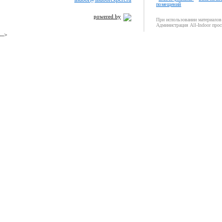
помещений
powered by
При использовании материалов 
Администрация All-Indoor прос
-->