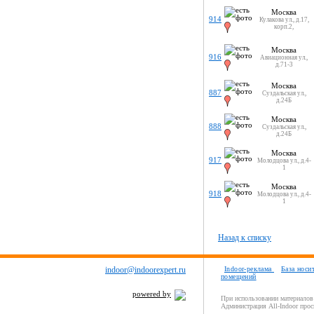
Москва
914
Кулакова ул., д.17,
корп.2,
Москва
916
Авиационная ул.,
д.71-3
Москва
887
Суздальская ул.,
д.24Б
Москва
888
Суздальская ул.,
д.24Б
Москва
917
Молодцова ул., д.4-
1
Москва
918
Молодцова ул., д.4-
1
Назад к списку
indoor@indoorexpert.ru
Indoor-реклама
База носи
помещений
powered by
При использовании материалов 
Администрация All-Indoor прос