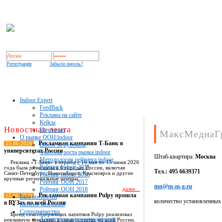
Регистрация
Забыли пароль?
Indoor Expert
FeedBack
Реклама на сайте
Кейсы
Новостная лента
Интервью
МаксМедиаГ
О рынке OOH/indoor
Рекламная кампания Т-Банк в
25.06.2026
Indoor за рубежом
университетах России
Факторы роста рынка indoor
Штаб-квартира:
Москва
Методология рейтинга indoor
Реклама «Т-Банк» в период с 16 мая по 15 июня 2026
Рейтинг indoor 2015
года была размещена в 6 городах России, включая
Тел.: 495 6639371
Санкт-Петербург, Новосибирск, Красноярск и другие
Рейтинг indoor 2016
крупные региональные центры.
Рейтинг OOH 2017
mn@m-m-g.ru
Рейтинг OOH 2018
далее...
Рекламная кампания Pulpy прошла
15.06.2026
База носителей
количество установленных
в ВУЗах по всей России
Каталог компаний
Сотрудничество
Бренд сокосодержащих напитков Pulpy реализовал
Агентствам и рекламодателям
рекламную кампанию в университетах по всей России,