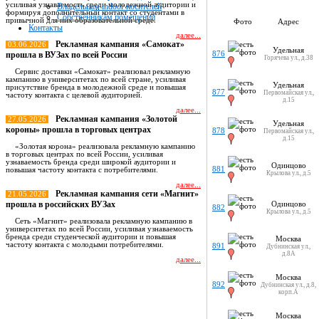
усиливая узнаваемость среди молодежной аудитории и
Владельцам indoor носителей
формируя дополнительный контакт со студентами в
Собственникам помещений
привычной для них образовательной среде.
Фото
Адрес
Контакты
далее...
Рекламная кампания «Самокат»
03.06.2026
Удельная
прошла в ВУЗах по всей России
876
Горячева ул., д.38
Сервис доставки «Самокат» реализовал рекламную
кампанию в университетах по всей стране, усиливая
Удельная
присутствие бренда в молодежной среде и повышая
877
Первомайская ул.,
частоту контакта с целевой аудиторией.
д.15
далее...
Рекламная кампания «Золотой
27.05.2026
Удельная
короны» прошла в торговых центрах
878
Первомайская ул.,
д.15
«Золотая корона» реализовала рекламную кампанию
в торговых центрах по всей России, усиливая
узнаваемость бренда среди широкой аудитории и
Одинцово
881
повышая частоту контакта с потребителями.
Крылова ул., д.5
далее...
Рекламная кампания сети «Магнит»
21.05.2026
прошла в российских ВУЗах
Одинцово
882
Крылова ул., д.5
Сеть «Магнит» реализовала рекламную кампанию в
университетах по всей России, усиливая узнаваемость
бренда среди студенческой аудитории и повышая
Москва
частоту контакта с молодыми потребителями.
891
Дубнинская ул.,
д.8А
далее...
Москва
Все новости
892
Дубнинская ул., д.8,
корп.А
Москва