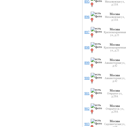
895
Михалковская ул.,
д.13А
Москва
896
Михалковская ул.,
д.13А
Москва
897
Красноказарменная
ул., д.21
Москва
898
Красноказарменная
ул., д.21
Москва
899
Авиамоторная ул.,
д.42
Москва
900
Авиамоторная ул.,
д.42
Москва
901
Открытое ул.,
д.29А
Москва
902
Открытое ш. ул.,
д.29А
Москва
903
Садовническая ул.,