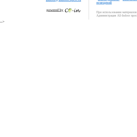
помещений
powered by
При использовании материалов 
Администрация All-Indoor прос
-->