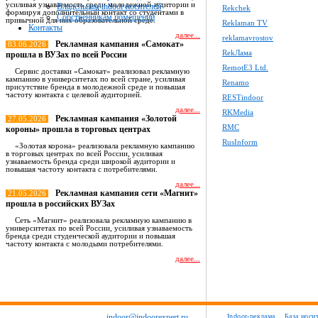
усиливая узнаваемость среди молодежной аудитории и
Владельцам indoor носителей
Rekchek
формируя дополнительный контакт со студентами в
Собственникам помещений
привычной для них образовательной среде.
Reklaman TV
Контакты
далее...
reklamavrostov
Рекламная кампания «Самокат»
03.06.2026
RekЛама
прошла в ВУЗах по всей России
RemotE3 Ltd.
Сервис доставки «Самокат» реализовал рекламную
кампанию в университетах по всей стране, усиливая
Renamo
присутствие бренда в молодежной среде и повышая
частоту контакта с целевой аудиторией.
RESTindoor
далее...
RKMedia
Рекламная кампания «Золотой
27.05.2026
RMC
короны» прошла в торговых центрах
RusInform
«Золотая корона» реализовала рекламную кампанию
в торговых центрах по всей России, усиливая
узнаваемость бренда среди широкой аудитории и
повышая частоту контакта с потребителями.
далее...
Рекламная кампания сети «Магнит»
21.05.2026
прошла в российских ВУЗах
Сеть «Магнит» реализовала рекламную кампанию в
университетах по всей России, усиливая узнаваемость
бренда среди студенческой аудитории и повышая
частоту контакта с молодыми потребителями.
далее...
Все новости
indoor@indoorexpert.ru
Indoor-реклама
База носи