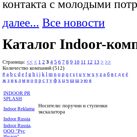
контакта с молодыми пот
далее...
Все новости
Каталог Indoor-ком
Страница:
<<
<
1
2
3
4
5
6
7
8
9
10
11
12
13
>
>>
Количество компаний (512)
#
a
b
c
d
e
f
g
h
i
j
k
l
m
n
o
p
q
r
s
t
u
v
w
x
y
z
а
б
в
г
д
е
ё
ж
з
и
к
л
м
н
о
п
р
с
т
у
ф
х
ц
ч
ш
щ
э
ю
я
INDOOR PR
SPLASH
Носители: поручни и ступенки
Indoor Reklama
экскалатора
Indoor Russia
Indoor Russia,
ООО "Рус
Индор"