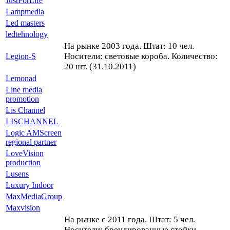
JustForLife
Lampmedia
Led masters
ledtehnology
На рынке 2003 года. Штат: 10 чел.
Носители: световые короба. Количество:
Legion-S
20 шт. (31.10.2011)
Lemonad
Line media
promotion
Lis Channel
LISCHANNEL
Logic AMScreen
regional partner
LoveVision
production
Lusens
Luxury Indoor
MaxMediaGroup
Maxvision
На рынке с 2011 года. Штат: 5 чел.
Носители: брендированные стойки,