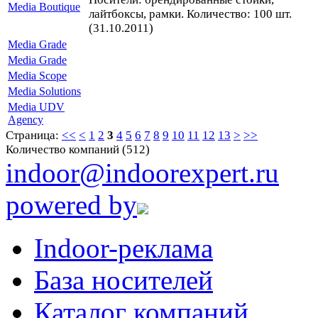
Media Boutique
лайтбоксы, рамки. Количество: 100 шт.
(31.10.2011)
Media Grade
Media Grade
Media Scope
Media Solutions
Media UDV
Agency
Страница:
<<
<
1
2
3
4
5
6
7
8
9
10
11
12
13
>
>>
Количество компаний (512)
indoor@indoorexpert.ru
powered by
Indoor-реклама
База носителей
Каталог компаний