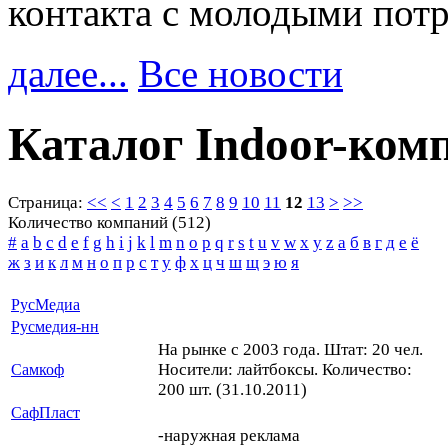
контакта с молодыми пот
далее...
Все новости
Каталог Indoor-ком
Страница:
<<
<
1
2
3
4
5
6
7
8
9
10
11
12
13
>
>>
Количество компаний (512)
#
a
b
c
d
e
f
g
h
i
j
k
l
m
n
o
p
q
r
s
t
u
v
w
x
y
z
а
б
в
г
д
е
ё
ж
з
и
к
л
м
н
о
п
р
с
т
у
ф
х
ц
ч
ш
щ
э
ю
я
РусМедиа
Русмедия-нн
На рынке с 2003 года. Штат: 20 чел.
Носители: лайтбоксы. Количество:
Самкоф
200 шт. (31.10.2011)
СафПласт
-наружная реклама