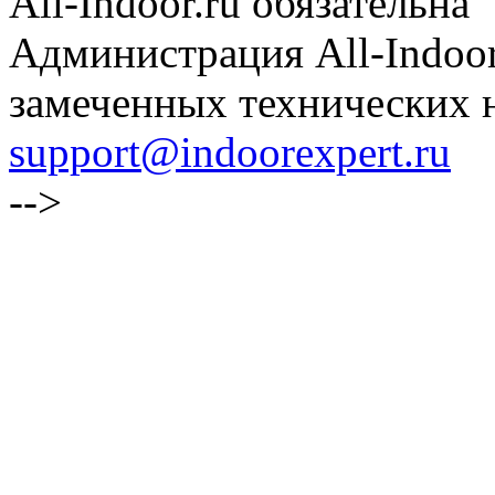
All-Indoor.ru обязательна
Администрация All-Indoor
замеченных технических н
support@indoorexpert.ru
-->