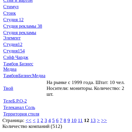
Стив и Бартон
Стимул
Стоик
Студия 12
Студия рекламы 38
Студия рекламы
Элемент
Студия12
Студия154
Сэйф Чардж
Тамбов Бизнес
Медиа
ТамбовБизнесМедиа
На рынке с 1999 года. Штат: 10 чел.
Носители: мониторы. Количество: 2
Твой
шт.
ТелеБ.Р.О-2
Телеканал Соль
Территория стиля
Страница:
<<
<
1
2
3
4
5
6
7
8
9
10
11
12
13
>
>>
Количество компаний (512)