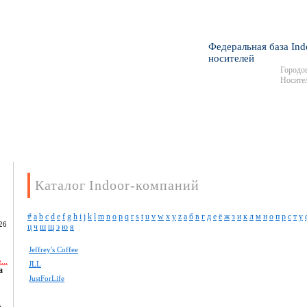
Федеральная база Ind
носителей
Городов
Носител
Каталог Indoor-компаний
#
a
b
c
d
e
f
g
h
i
j
k
l
m
n
o
p
q
r
s
t
u
v
w
x
y
z
а
б
в
г
д
е
ё
ж
з
и
к
л
м
н
о
п
р
с
т
у
26
ц
ч
ш
щ
э
ю
я
Jeffrey's Coffee
...
JLL
а
JustForLife
,