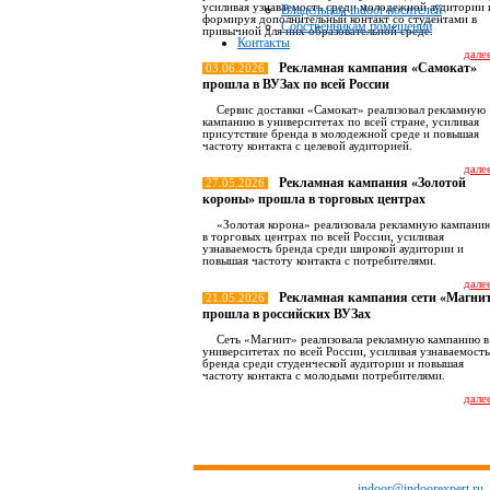
усиливая узнаваемость среди молодежной аудитории 
Владельцам indoor носителей
формируя дополнительный контакт со студентами в
Собственникам помещений
привычной для них образовательной среде.
Контакты
далее
Рекламная кампания «Самокат»
03.06.2026
прошла в ВУЗах по всей России
Сервис доставки «Самокат» реализовал рекламную
кампанию в университетах по всей стране, усиливая
присутствие бренда в молодежной среде и повышая
частоту контакта с целевой аудиторией.
далее
Рекламная кампания «Золотой
27.05.2026
короны» прошла в торговых центрах
«Золотая корона» реализовала рекламную кампани
в торговых центрах по всей России, усиливая
узнаваемость бренда среди широкой аудитории и
повышая частоту контакта с потребителями.
далее
Рекламная кампания сети «Магни
21.05.2026
прошла в российских ВУЗах
Сеть «Магнит» реализовала рекламную кампанию в
университетах по всей России, усиливая узнаваемость
бренда среди студенческой аудитории и повышая
частоту контакта с молодыми потребителями.
далее
Все новост
indoor@indoorexpert.ru