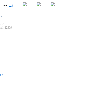
rus |
eng
oor
: 210
ей: 12309
ф
х